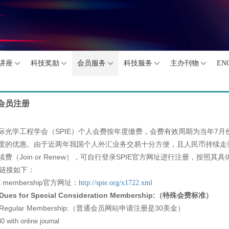
讲座
科技奖励
会员服务
科技服务
主办刊物
EN
E 会员注册
际光学工程学会（SPIE）个人会费按年度缴费，会费有效周期为当年7月
度的优惠。由于近两年我国个人外汇业务交易十分方便，且人民币持续走强
续费（Join or Renew），可自行登录SPIE官方网址进行注册，按照其
链接如下：
 membership官方网址：
http://spie.org/x1722.xml
Dues for Special Consideration Membership:（特殊会费标准）
egular Membership:（普通会员网站申请注册是30美金）
ith online journal