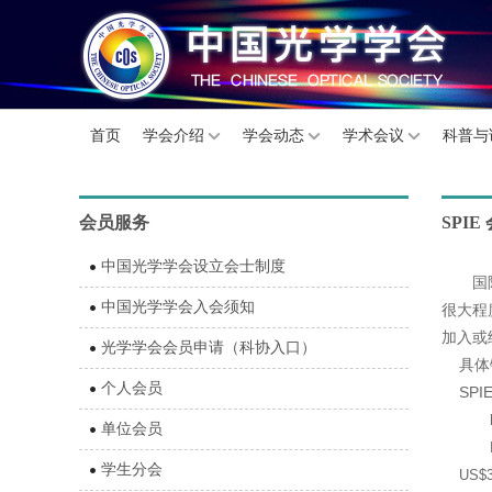
首页
学会介绍
学会动态
学术会议
科普与
会员服务
SPI
中国光学学会设立会士制度
国
中国光学学会入会须知
很大程
加入或
光学学会会员申请（科协入口）
具体
个人会员
SPIE
单位会员
R
学生分会
US$30 w