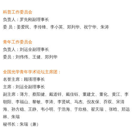
科普工作委员会
负责人：罗先刚副理事长
委 员：姜爱民、李传锋、李小英、郑列华、祝宁华、朱涛
青年工作委员会
负责人：刘运全副理事长
委员：刘伟伟、王健、郑列华
全国光学青年学术论坛主席团：
名誉主席：顾瑛理事长
主席：刘运全副理事长
副主席：薄方、蔡阳健、戴道锌、戴佳钰、董建文、董化、黄江、李
朝阳、李福山、黎敏、李涛、李贤斌、马杰、倪友保、乔双、宋清
海、孙方稳、王静、韦小明、于浩海、于欣格、翟天瑞 、张晗、郑远
林、朱瑞
秘书长：朱瑞（兼）