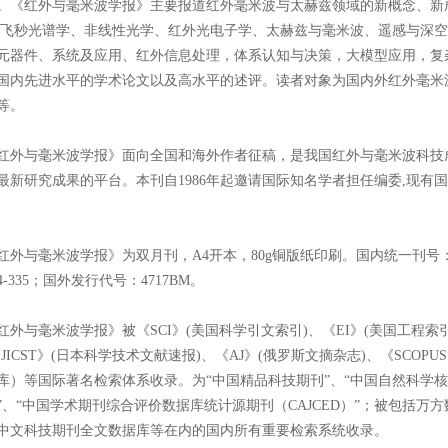
。《红外与毫米波学报》主要报道红外毫米波与太赫兹领域的新概念、新
飞秒光谱学、非线性光学、红外光电子学、太赫兹与毫米波、遥感与深空
元器件、系统及应用、红外信息处理，体系认知与决策，大模型应用，复
国内先进水平的学术论文以及高水平的述评。读者对象为国内外红外毫米
等。
红外与毫米波学报》面向全国和海外作者征稿，是我国红外与毫米波科技
最新研究成果的平台。本刊自
1986
年起邀请国际知名学者担任编委
,
现有国
红外与毫米波学报》为双月刊，
A4
开本，
80g
铜版纸印刷。国内统一刊号
4-335
；国外发行代号：
4717BM
。
红外与毫米波学报》被《
SCI
》
(
美国科学引文索引
)
、《
EI
》
(
美国工程索
《
JICST
》
(
日本科学技术文献速报
)
、《
AJ
》
(
俄罗斯文摘杂志
)
、《
SCOPUS
库）等国际著名检索体系收录。为“中国精品科技期刊”、“中国自然科学核
”、“中国学术期刊综合评价数据库统计源期刊（
CAJCED
）”；被包括万
中文科技期刊全文数据库等在内的国内所有重要检索系统收录。