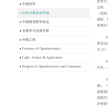
竞争力
中国光学
过程
、
红外与毫米波学报
（包括
国际、
中国激光医学杂志
所师生
光谱学与光谱分析
《
光电工程
界交流
Frontiers of Optoelectronics
26.25
﹪
Light: Science & Application
《
Progress in Optoelectronics and Communications
代号：
《
摘
)
、
盘数据
源期刊
庆维普