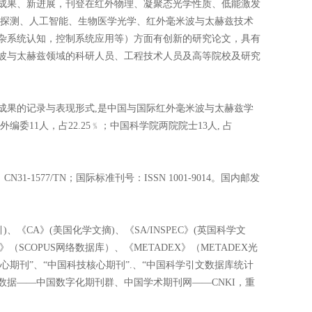
成果、新进展，刊登在红外物理、凝聚态光学性质、低能激发
探测、人工智能、生物医学光学、红外毫米波与太赫兹技术
杂系统认知，控制系统应用等）方面有创新的研究论文，具有
波与太赫兹领域的科研人员、工程技术人员及高等院校及研究
成果的记录与表现形式
,
是中国与国际红外毫米波与太赫兹学
外编委
11
人，占
22.25
﹪；中国科学院两院院士
13
人
,
占
：
CN31-1577/TN
；国际标准刊号：
ISSN 1001-9014
。国内邮发
引
)
、《
CA
》
(
美国化学文摘
)
、《
SA/INSPEC
》
(
英国科学文
》（
SCOPUS
网络数据库）、《
METADEX
》（
METADEX
光
心期刊”、“中国科技核心期刊”
.
、“中国科学引文数据库统计
方数据——中国数字化期刊群、中国学术期刊网——
CNKI
，重