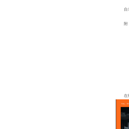
自
附
在