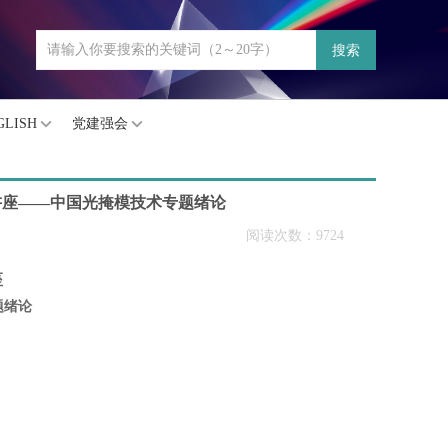
搜索
GLISH
党建强会
列讲座——中国光掩模技术专题绪论
阅读次数：9724
座
题绪论