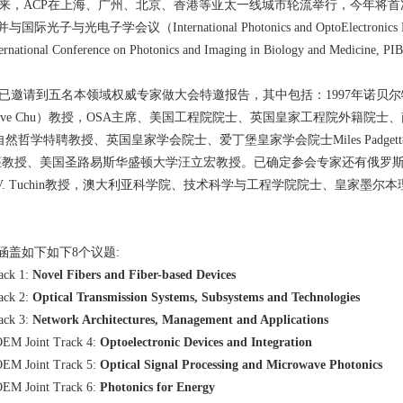
，ACP在上海、广州、北京、香港等亚太一线城市轮流举行，今年将首次来
国际光子与光电子学会议（International Photonics and OptoElec
rnational Conference on Photonics and Imaging in Biology and Medic
邀请到五名本领域权威专家做大会特邀报告，其中包括：1997年诺贝
eve Chu）教授，OSA主席、美国工程院院士、英国皇家工程院外籍院士、南加
in自然哲学特聘教授、英国皇家学会院士、爱丁堡皇家学会院士Miles Padgett
座教授、美国圣路易斯华盛顿大学汪立宏教授。已确定参会专家还有俄罗
ry V. Tuchin教授，澳大利亚科学院、技术科学与工程学院院士、皇家墨尔
涵盖如下如下8个议题:
ack 1:
Novel Fibers and Fiber-based Devices
ack 2:
Optical Transmission Systems, Subsystems and Technologies
ack 3:
Network Architectures, Management and Applications
EM Joint Track 4:
Optoelectronic Devices and Integration
EM Joint Track 5:
Optical Signal Processing and Microwave Photonics
EM Joint Track 6:
Photonics for Energy