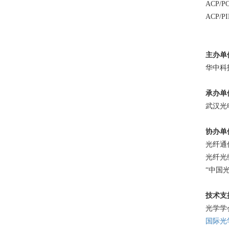
ACP/PO
ACP/PI
主办单
华中科
承办单
武汉光
协办单
光纤通
光纤光
“中国
技术支
光学学会
国际光